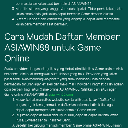
permasalahan kalian saat bermain di ASIANWIN88.
Memiliki sistem yang canggih & mudah dipakai. Tidak perlu takut, data
kalian aman disini jadi kalian dapat bermain Game dengan leluasa.
Sistem Deposit dan Withdraw yang lengkap & cepat akan membantu
kalian para member saat bermain.
Cara Mudah Daftar Member
ASIAWIN88 untuk Game
Online
Suatu provider dengan integritas yang Hebat dimiliki situs Game online untuk
referensi dini buat mengawali suatu bisnis yang baik. Provider yang kalian
pasti tentu akan membagikan profit yang tidak berubah-ubah dengan
bermacam taruhan agar efisien dan maksimal. Provider Pragmatic Play adalah
opsi terbaik bagi situs Game online ASIANWIN88. Silahkan cari situs agen
Game online ASIANWIN88 di
asianwin88.com
Masuk ke halaman situs website serta pilih atau ketuk "Daftar" di
bagian pojok kanan, kemudian daftarkan informasi diri kalian agar
dapat dapat memperoleh akun bermain Game online.
Isi jumlah deposit mulai dari Rp 15.000, deposit dapat dikirim lewat
Pulsa, E-wallet serta Transfer Bank.
Setelah bergabung menjadi member Game online ASIANWIN88 kalian