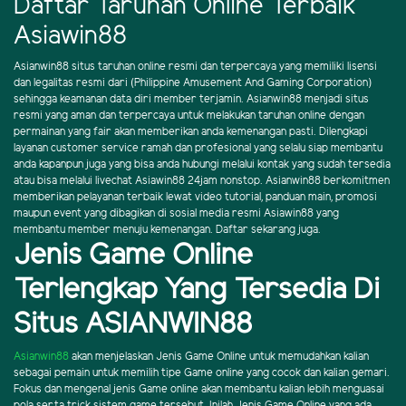
Daftar Taruhan Online Terbaik
Asiawin88
Asianwin88 situs taruhan online resmi dan terpercaya yang memiliki lisensi
dan legalitas resmi dari (Philippine Amusement And Gaming Corporation)
sehingga keamanan data diri member terjamin. Asianwin88 menjadi situs
resmi yang aman dan terpercaya untuk melakukan taruhan online dengan
permainan yang fair akan memberikan anda kemenangan pasti. Dilengkapi
layanan customer service ramah dan profesional yang selalu siap membantu
anda kapanpun juga yang bisa anda hubungi melalui kontak yang sudah tersedia
atau bisa melalui livechat Asiawin88 24jam nonstop. Asianwin88 berkomitmen
memberikan pelayanan terbaik lewat video tutorial, panduan main, promosi
maupun event yang dibagikan di sosial media resmi Asiawin88 yang
membantu member menuju kemenangan. Daftar sekarang juga.
Jenis Game Online
Terlengkap Yang Tersedia Di
Situs ASIANWIN88
Asianwin88
akan menjelaskan Jenis Game Online untuk memudahkan kalian
sebagai pemain untuk memilih tipe Game online yang cocok dan kalian gemari.
Fokus dan mengenal jenis Game online akan membantu kalian lebih menguasai
pola serta trick sistem game tersebut. Inilah Jenis Game Online yang ada