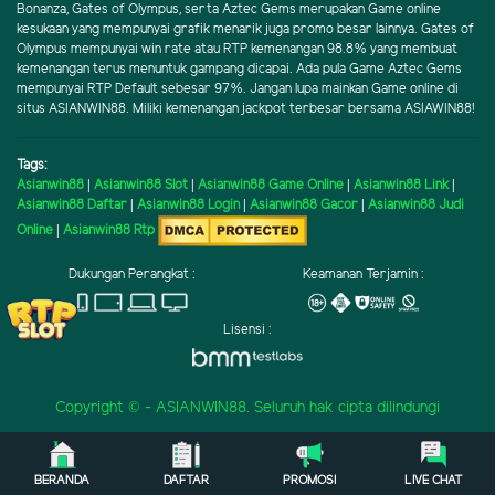
Bonanza, Gates of Olympus, serta Aztec Gems merupakan Game online
kesukaan yang mempunyai grafik menarik juga promo besar lainnya. Gates of
Olympus mempunyai win rate atau RTP kemenangan 98.8% yang membuat
kemenangan terus menuntuk gampang dicapai. Ada pula Game Aztec Gems
mempunyai RTP Default sebesar 97%. Jangan lupa mainkan Game online di
situs ASIANWIN88. Miliki kemenangan jackpot terbesar bersama ASIAWIN88!
Tags:
Asianwin88
|
Asianwin88 Slot
|
Asianwin88 Game Online
|
Asianwin88 Link
|
Asianwin88 Daftar
|
Asianwin88 Login
|
Asianwin88 Gacor
|
Asianwin88 Judi
Online
|
Asianwin88 Rtp
Dukungan Perangkat :
Keamanan Terjamin :
Lisensi :
Copyright © - ASIANWIN88. Seluruh hak cipta dilindungi
BERANDA
DAFTAR
PROMOSI
LIVE CHAT