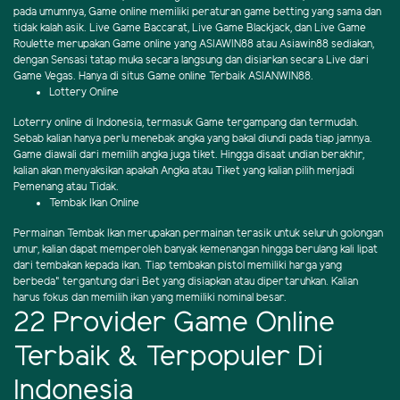
pada umumnya, Game online memiliki peraturan game betting yang sama dan
tidak kalah asik. Live Game Baccarat, Live Game Blackjack, dan Live Game
Roulette merupakan Game online yang ASIAWIN88 atau Asiawin88 sediakan,
dengan Sensasi tatap muka secara langsung dan disiarkan secara Live dari
Game Vegas. Hanya di situs Game online Terbaik ASIANWIN88.
Lottery Online
Loterry online di Indonesia, termasuk Game tergampang dan termudah.
Sebab kalian hanya perlu menebak angka yang bakal diundi pada tiap jamnya.
Game diawali dari memilih angka juga tiket. Hingga disaat undian berakhir,
kalian akan menyaksikan apakah Angka atau Tiket yang kalian pilih menjadi
Pemenang atau Tidak.
Tembak Ikan Online
Permainan Tembak Ikan merupakan permainan terasik untuk seluruh golongan
umur, kalian dapat memperoleh banyak kemenangan hingga berulang kali lipat
dari tembakan kepada ikan. Tiap tembakan pistol memiliki harga yang
berbeda" tergantung dari Bet yang disiapkan atau dipertaruhkan. Kalian
harus fokus dan memilih ikan yang memiliki nominal besar.
22 Provider Game Online
Terbaik & Terpopuler Di
Indonesia