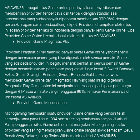
ASIAWIN88 sebagai situs Game online pastinya akan menyediakan dan
memberikan provider terpercaya dan terbaik dengan standarisasi
internasional yang sudah banyak dipercaya memberikan RTP 98% dengan
beraneka ragam cara mendapatkan jackpot. Provider ditampilkan oleh situs
ini adalah provider terlaku di Indonesia dengan banyak jenis Game online. Opsi
Provider Game Online terbaik dapat diakses di situs ASIANWIN88.
Provider Game Pragmatic Play
Provider Pragmatic Play memiliki banyak sekali Game online yang menarik
dengan bermacam promo yang bisa digunakan oleh semua pemain. Game
yang ada pada provider ini begitu menarik perhatian semua pemain Game
dengan beraneka ragam permainan yang variatif dan kreatif. Sweet Bonanza,
Aztec Gems, Starlight Princess, Sweet Bonanza Gold, Joker Jewels
merupakan Game online dari Pragmatic Play yang saat ini lagi digemari.
Pragmatic Play Game online ini menjamin kemenangan pada para pemainnya
dengan RTP atau win rate yang menggapai 98%, Temukan Permainannya di
link resmi ASIAWIN88.
Provider Game Microgaming
Microgaming merupakan suatu provider Game online yang berdiri telah
semenjak lama pada tahun 1994 serta sering pembaruan sampai dikala ini.
Para penggemar situs Game online amat menyakini Microgaming selaku
provider yang sering membagikan Game online sangat asyik semacam, Zeus,
Break Away Deluxe, Lucky Twins Wilds, mainkan disini ASIANWIN88.