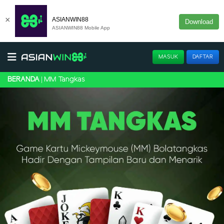
×
ASIANWIN88
Download
ASIANWIN88 Mobile App
MASUK
DAFTAR
MM Tangkas
BERANDA