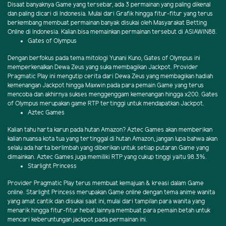
Disaat banyaknya Game yang tersebar, ada 3 permainan yang paling dikenal
dan paling dicari di Indonesia. Mulai dari Grafik hingga fitur-fitur yang terus
berkembang membuat permainan banyak disukai oleh Masyarakat Betting
Online di Indonesia. Kalian bisa memainkan permainan tersebut di ASIAWIN88.
Gates of Olympus
Dengan berfokus pada tema mitologi Yunani Kuno, Gates of Olympus ini
memperkenalkan Dewa Zeus yang suka membagikan Jackpot. Provider
Pragmatic Play ini mengutip cerita dari Dewa Zeus yang membagikan hadiah
kemenangan Jackpot hingga Maxwin pada para pemain Game yang terus
mencoba dan akhirnya sukses menggenggam kemenangan hingga x200. Gates
of Olympus merupakan game RTP tertinggi untuk mendapatkan Jackpot.
Aztec Games
Kalian tahu harta karun pada hutan Amazon? Aztec Games akan memberikan
kalian nuansa kota tua yang tertinggal di hutan Amazon, jangan lupa bahwa akan
selalu ada harta berlimbah yang diberikan untuk setiap putaran Game yang
dimainkan. Aztec Games juga memiliki RTP yang cukup tinggi yaitu 98.3%.
Starlight Princess
Provider Pragmatic Play terus membuat kemajuan & kreasi dalam Game
online. Starlight Princess merupakan Game online dengan tema anime wanita
yang amat cantik dan disukai saat ini, mulai dari tampilan para wanita yang
menarik hingga fitur-fitur hebat lainnya membuat para pemain betah untuk
mencari keberuntungan jackpot pada permainan ini.